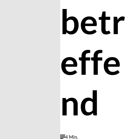
betr
effe
nd
4 Min.