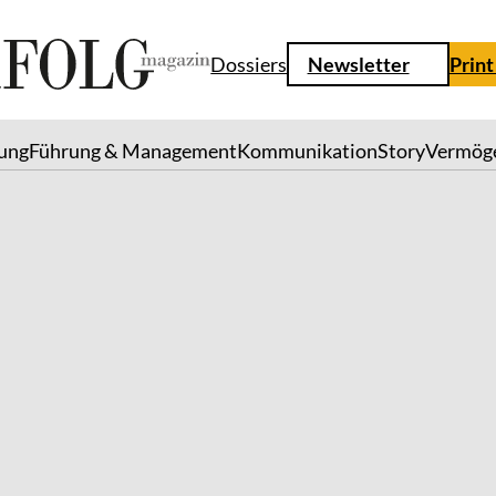
Dossiers
Newsletter
Print
lung
Führung & Management
Kommunikation
Story
Vermög