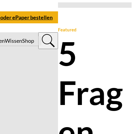
 oder ePaper bestellen
Featured
5
en
Wissen
Shop
Frag
en