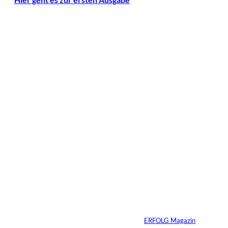
Das könnte
Sie auch
©
Tobias Epple
interessiere
Vom
Immobilienwunsch
n:
zum tragfähigen
Finanzierungsplan
Von
ERFOLG Magazin