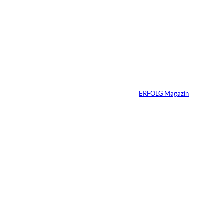
Warum Ihr
Unternehmen heute
schon verkaufsbereit
sein muss – auch
wenn Sie niemals
verkaufen wollen
Von
ERFOLG Magazin
06.07.2026
7 Min.
Yacht-Betrug auf
TikTok