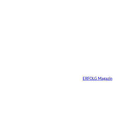
30.07.2026
6 Min.
Andreas Steindl;
©
IMAGO / Sven
Simon
Vom Kind zum
Konsumenten
Von
ERFOLG Magazin
09.07.2026
6 Min.