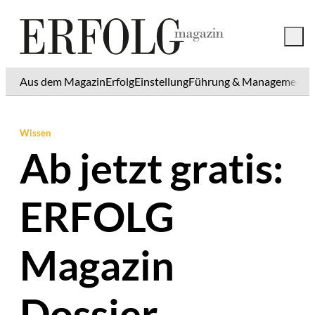
Aus dem Magazin
Erfolg
Einstellung
Führung & Management
K
Wissen
Ab jetzt gratis:
ERFOLG
Magazin
Dossier