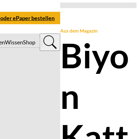
 oder ePaper bestellen
Aus dem Magazin
Biyo
en
Wissen
Shop
n
Katt