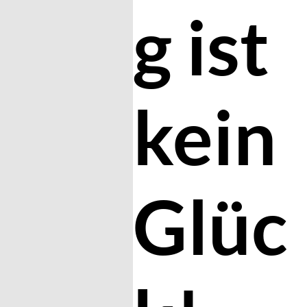
g ist
kein
Glüc