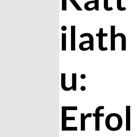
ilath
u:
Erfol