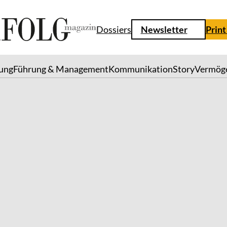
Dossiers
Newsletter
Print
lung
Führung & Management
Kommunikation
Story
Vermög