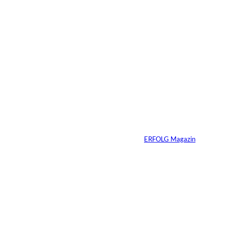
Das könnte
Sie auch
©
IMAGO / VCG
interessiere
Zhang Yiming: Der
unsichtbare Tech-
n:
Milliardär
Von
ERFOLG Magazin
11.07.2026
1 Min.
IMAGO /
©
Bestimage (Oliver
Borde)