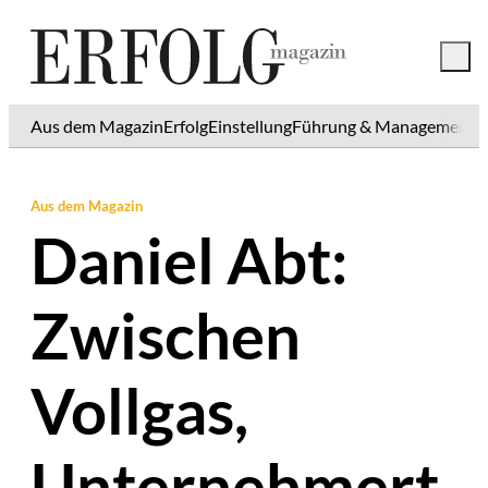
Aus dem Magazin
Erfolg
Einstellung
Führung & Management
K
Aus dem Magazin
Daniel Abt:
Zwischen
Vollgas,
Unternehmert