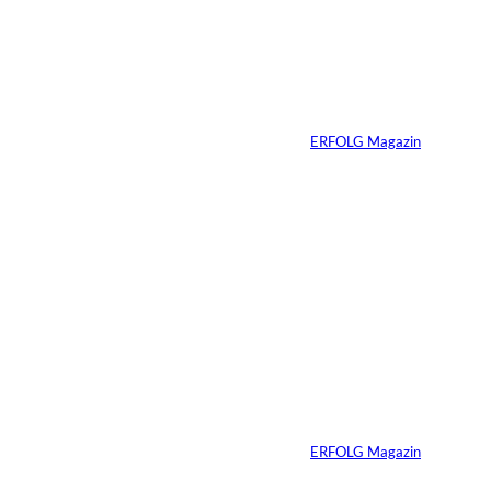
Nicole Kidman:
Erfolg ohne
Komfortzone
Von
ERFOLG Magazin
10.07.2026
2 Min.
Ein Jahrzehnt
ERFOLG Magazin
Von
ERFOLG Magazin