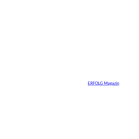
03.07.2026
2 Min.
Die
unausgesprochenen
Regeln der Macht
Von
ERFOLG Magazin
02.07.2026
2 Min.