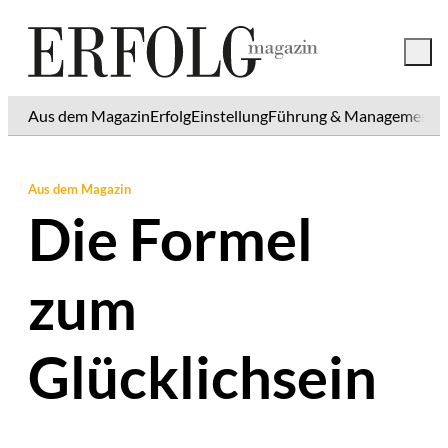
Aus dem Magazin
Erfolg
Einstellung
Führung & Management
K
Aus dem Magazin
Die Formel
zum
Glücklichsein