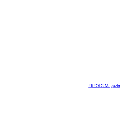
Das könnte
Sie auch
©
IMAGO / VCG
interessiere
Zhang Yiming: Der
unsichtbare Tech-
n:
Milliardär
Von
ERFOLG Magazin
11.07.2026
1 Min.
IMAGO /
©
Bestimage (Oliver
Borde)