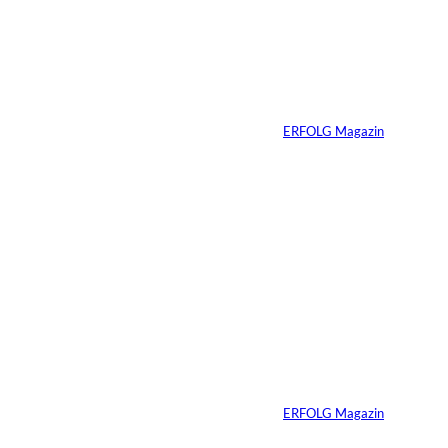
Nicole Kidman:
Erfolg ohne
Komfortzone
Von
ERFOLG Magazin
10.07.2026
2 Min.
Ein Jahrzehnt
ERFOLG Magazin
Von
ERFOLG Magazin