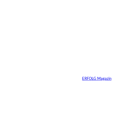
03.07.2026
2 Min.
Die
unausgesprochenen
Regeln der Macht
Von
ERFOLG Magazin
02.07.2026
2 Min.