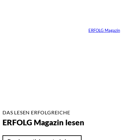
Die
unausgesprochenen
Regeln der Macht
Von
ERFOLG Magazin
02.07.2026
2 Min.
DAS LESEN ERFOLGREICHE
ERFOLG Magazin lesen