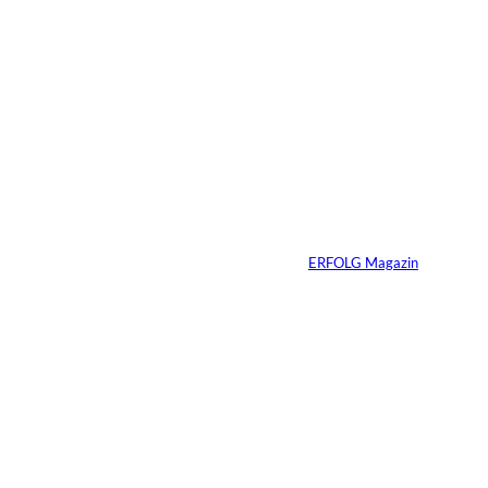
10.07.2026
2 Min.
Ein Jahrzehnt
ERFOLG Magazin
Von
ERFOLG Magazin
03.07.2026
2 Min.