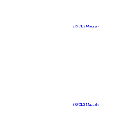
interessiere
Zhang Yiming: Der
unsichtbare Tech-
n:
Milliardär
Von
ERFOLG Magazin
11.07.2026
1 Min.
IMAGO /
©
Bestimage (Oliver
Borde)
Nicole Kidman:
Erfolg ohne
Komfortzone
Von
ERFOLG Magazin