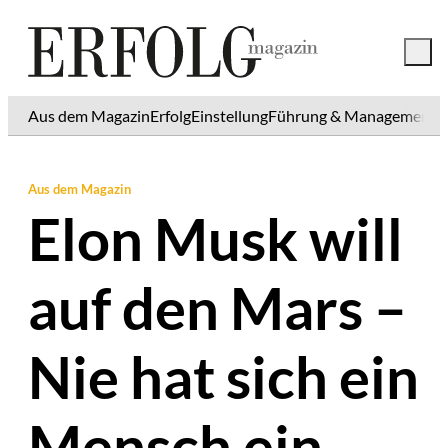
Aus dem Magazin
Erfolg
Einstellung
Führung & Management
K
Aus dem Magazin
Elon Musk will
auf den Mars –
Nie hat sich ein
Mensch ein