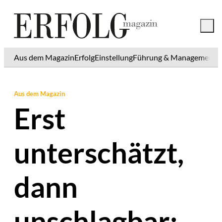
Aus dem Magazin
Erfolg
Einstellung
Führung & Management
K
Aus dem Magazin
Erst
unterschätzt,
dann
unschlagbar: