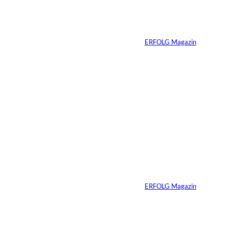
Erfolg ohne
Komfortzone
Von
ERFOLG Magazin
10.07.2026
2 Min.
Ein Jahrzehnt
ERFOLG Magazin
Von
ERFOLG Magazin
03.07.2026