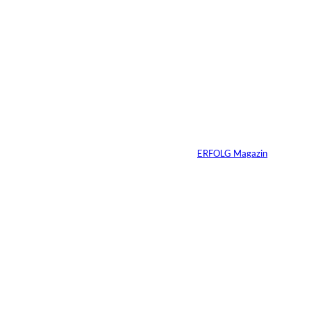
2 Min.
Die
unausgesprochenen
Regeln der Macht
Von
ERFOLG Magazin
02.07.2026
2 Min.