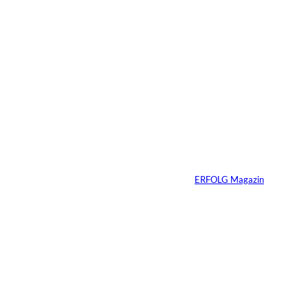
10.07.2026
2 Min.
Ein Jahrzehnt
ERFOLG Magazin
Von
ERFOLG Magazin
03.07.2026
2 Min.