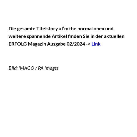
Die gesamte Titelstory »I’m the normal one« und
weitere spannende Artikel finden Sie in der aktuellen
ERFOLG Magazin Ausgabe 02/2024 ->
Link
Bild: IMAGO / PA Images
Das könnte
Sie auch
©
IMAGO / VCG