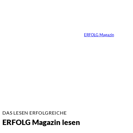
Die
unausgesprochenen
Regeln der Macht
Von
ERFOLG Magazin
02.07.2026
2 Min.
DAS LESEN ERFOLGREICHE
ERFOLG Magazin lesen