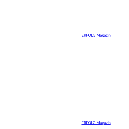
interessiere
Zhang Yiming: Der
unsichtbare Tech-
n:
Milliardär
Von
ERFOLG Magazin
11.07.2026
1 Min.
IMAGO /
©
Bestimage (Oliver
Borde)
Nicole Kidman:
Erfolg ohne
Komfortzone
Von
ERFOLG Magazin