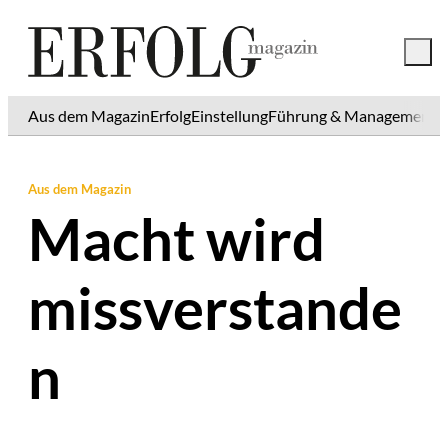
Aus dem Magazin
Erfolg
Einstellung
Führung & Management
K
Aus dem Magazin
Macht wird
missverstande
n