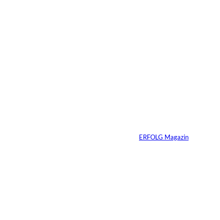
Das könnte
Sie auch
©
IMAGO / VCG
interessiere
Zhang Yiming: Der
unsichtbare Tech-
n:
Milliardär
Von
ERFOLG Magazin
11.07.2026
1 Min.
IMAGO /
©
Bestimage (Oliver
Borde)