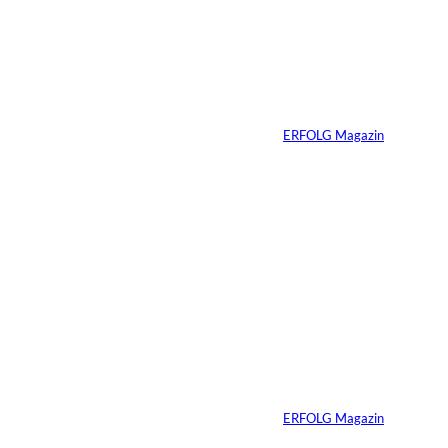
Nicole Kidman:
Erfolg ohne
Komfortzone
Von
ERFOLG Magazin
10.07.2026
2 Min.
Ein Jahrzehnt
ERFOLG Magazin
Von
ERFOLG Magazin