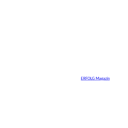
03.07.2026
2 Min.
Die
unausgesprochenen
Regeln der Macht
Von
ERFOLG Magazin
02.07.2026
2 Min.