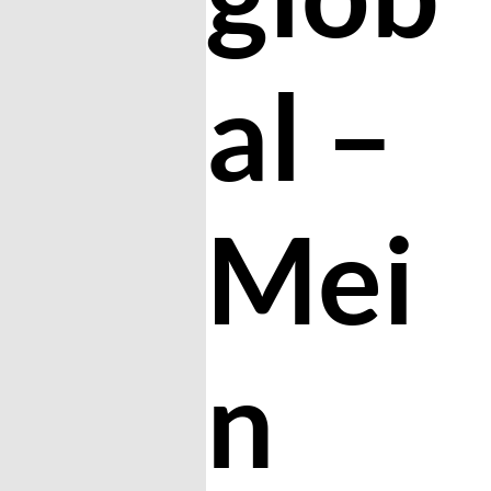
al –
Mei
n