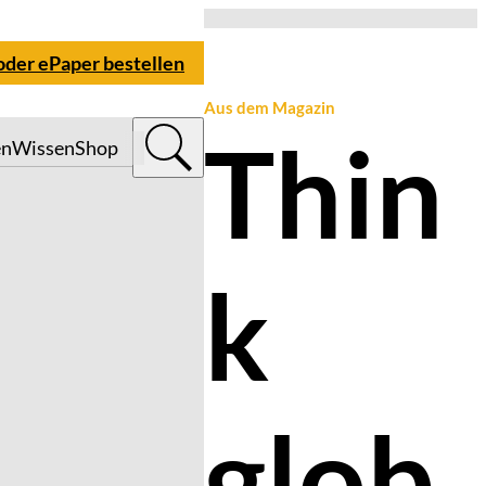
 oder ePaper bestellen
Aus dem Magazin
Thin
en
Wissen
Shop
k
glob