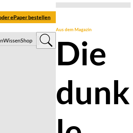
 oder ePaper bestellen
Aus dem Magazin
Die
en
Wissen
Shop
dunk
le