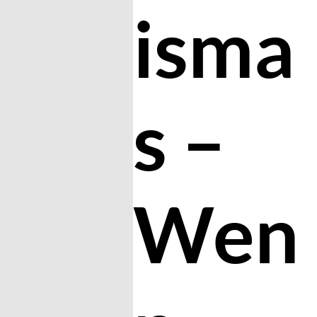
isma
s –
Wen