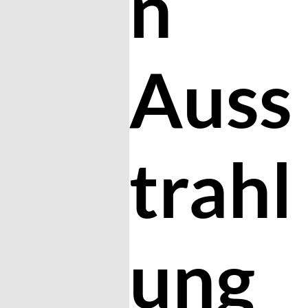
n
Auss
trahl
ung