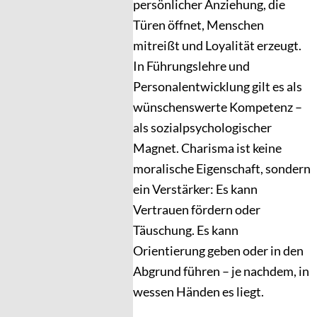
persönlicher Anziehung, die
Türen öffnet, Menschen
mitreißt und Loyalität erzeugt.
In Führungslehre und
Personalentwicklung gilt es als
wünschenswerte Kompetenz –
als sozialpsychologischer
Magnet. Charisma ist keine
moralische Eigenschaft, sondern
ein Verstärker: Es kann
Vertrauen fördern oder
Täuschung. Es kann
Orientierung geben oder in den
Abgrund führen – je nachdem, in
wessen Händen es liegt.