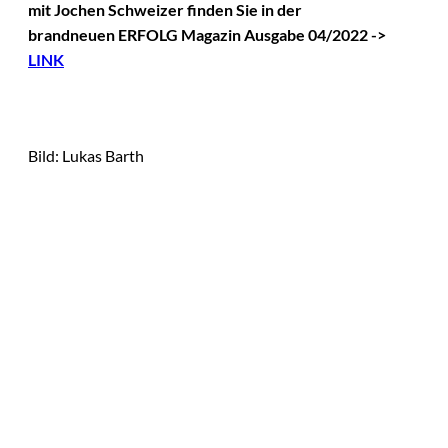
mit Jochen Schweizer
finden Sie in der
brandneuen ERFOLG Magazin Ausgabe 04/2022 ->
LINK
Bild: Lukas Barth
Das könnte
Sie auch
©
IMAGO / VCG
interessiere
Zhang Yiming: Der