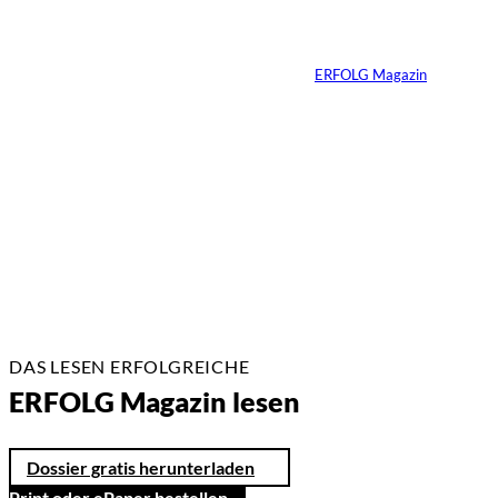
unausgesprochenen
Regeln der Macht
Von
ERFOLG Magazin
02.07.2026
2 Min.
DAS LESEN ERFOLGREICHE
ERFOLG Magazin lesen
Dossier gratis herunterladen
Print oder ePaper bestellen