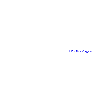
2 Min.
Ein Jahrzehnt
ERFOLG Magazin
Von
ERFOLG Magazin
03.07.2026
2 Min.
Die