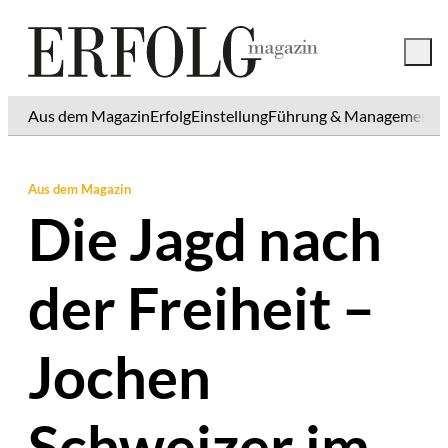
Aus dem Magazin
Erfolg
Einstellung
Führung & Management
K
Aus dem Magazin
Die Jagd nach
der Freiheit –
Jochen
Schweizer im