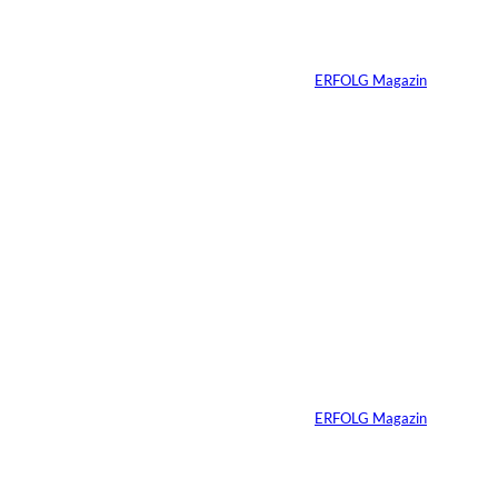
unsichtbare Tech-
n:
Milliardär
Von
ERFOLG Magazin
11.07.2026
1 Min.
IMAGO /
©
Bestimage (Oliver
Borde)
Nicole Kidman:
Erfolg ohne
Komfortzone
Von
ERFOLG Magazin
10.07.2026