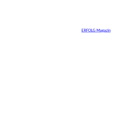
Vom Kind zum
Konsumenten
Von
ERFOLG Magazin
09.07.2026
6 Min.
Warum Ihr
Unternehmen heute
schon verkaufsbereit
sein muss – auch
wenn Sie niemals
verkaufen wollen