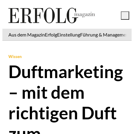
Aus dem Magazin
Erfolg
Einstellung
Führung & Management
K
Wissen
Duftmarketing
– mit dem
richtigen Duft
zum