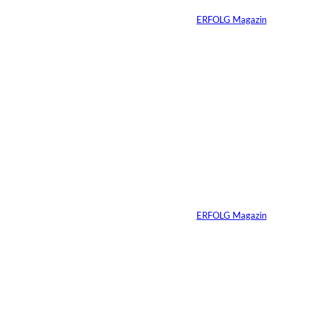
Von
ERFOLG Magazin
06.07.2026
7 Min.
Yacht-Betrug auf
TikTok
Von
ERFOLG Magazin
26.05.2026
2 Min.