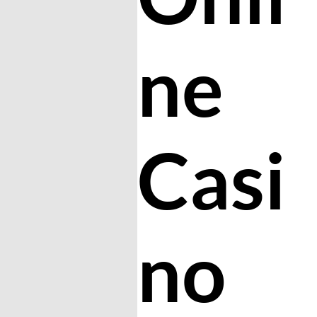
ne
Casi
no