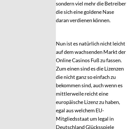
sondern viel mehr die Betreiber
die sich eine goldene Nase
daran verdienen können.
Nun ist es natürlich nicht leicht
auf dem wachsenden Markt der
Online Casinos Fuß zu fassen.
Zum einen sind es die Lizenzen
die nicht ganz so einfach zu
bekommen sind, auch wenn es
mittlerweile reicht eine
europäische Lizenz zu haben,
egal aus welchem EU-
Mitgliedsstaat um legal in
Deutschland Glücksspiele