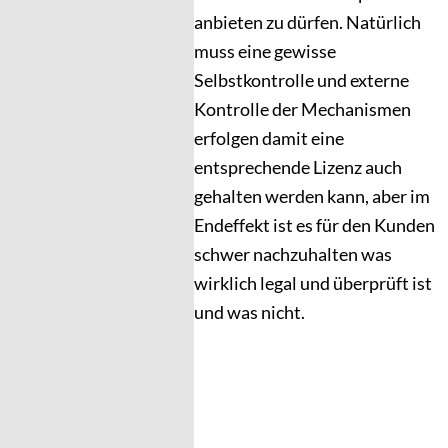
anbieten zu dürfen. Natürlich
muss eine gewisse
Selbstkontrolle und externe
Kontrolle der Mechanismen
erfolgen damit eine
entsprechende Lizenz auch
gehalten werden kann, aber im
Endeffekt ist es für den Kunden
schwer nachzuhalten was
wirklich legal und überprüft ist
und was nicht.