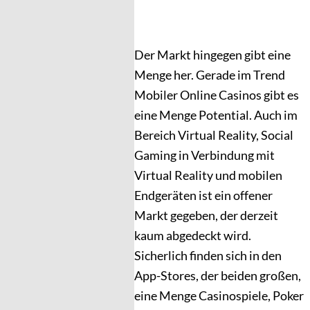
Der Markt hingegen gibt eine
Menge her. Gerade im Trend
Mobiler Online Casinos gibt es
eine Menge Potential. Auch im
Bereich Virtual Reality, Social
Gaming in Verbindung mit
Virtual Reality und mobilen
Endgeräten ist ein offener
Markt gegeben, der derzeit
kaum abgedeckt wird.
Sicherlich finden sich in den
App-Stores, der beiden großen,
eine Menge Casinospiele, Poker