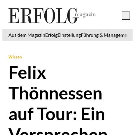
Aus dem Magazin
Erfolg
Einstellung
Führung & Management
K
Wissen
Felix
Thönnessen
auf Tour: Ein
Versprechen