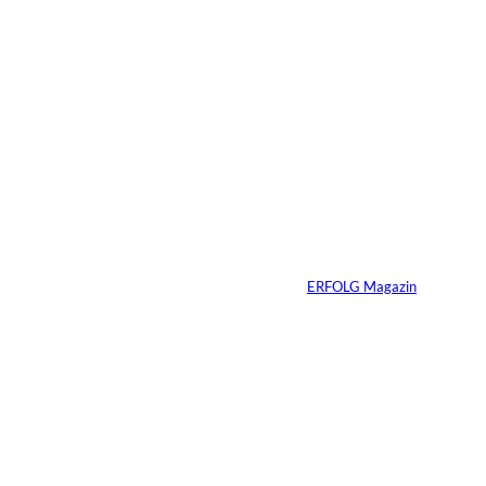
30.07.2026
6 Min.
Andreas Steindl;
©
IMAGO / Sven
Simon
Vom Kind zum
Konsumenten
Von
ERFOLG Magazin
09.07.2026
6 Min.