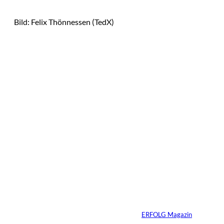
Bild: Felix Thönnessen (TedX)
Das könnte
Sie auch
©
Tobias Epple
interessiere
Vom
Immobilienwunsch
n:
zum tragfähigen
Finanzierungsplan
Von
ERFOLG Magazin