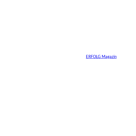
Warum Ihr
Unternehmen heute
schon verkaufsbereit
sein muss – auch
wenn Sie niemals
verkaufen wollen
Von
ERFOLG Magazin
06.07.2026
7 Min.
Yacht-Betrug auf
TikTok