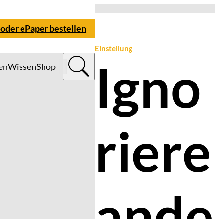
 oder ePaper bestellen
Einstellung
Igno
en
Wissen
Shop
riere
ande