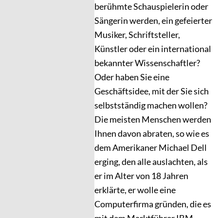
berühmte Schauspielerin oder
Sängerin werden, ein gefeierter
Musiker, Schriftsteller,
Künstler oder ein international
bekannter Wissenschaftler?
Oder haben Sie eine
Geschäftsidee, mit der Sie sich
selbstständig machen wollen?
Die meisten Menschen werden
Ihnen davon abraten, so wie es
dem Amerikaner Michael Dell
erging, den alle auslachten, als
er im Alter von 18 Jahren
erklärte, er wolle eine
Computerfirma gründen, die es
mit dem Marktführer IBM