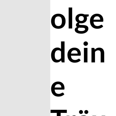
olge
dein
e