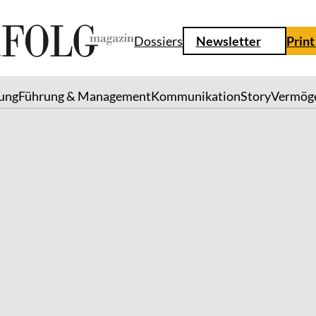
Dossiers
Newsletter
Print
lung
Führung & Management
Kommunikation
Story
Vermög