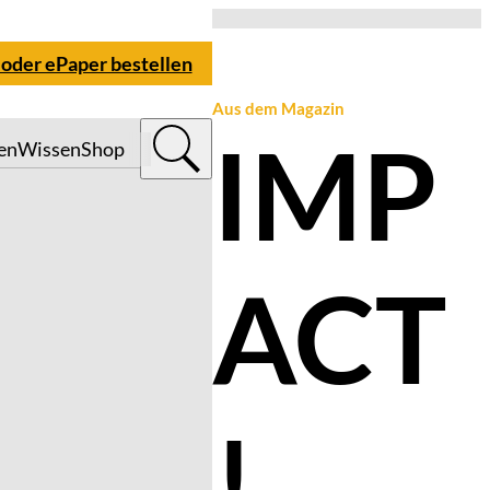
 oder ePaper bestellen
Aus dem Magazin
IMP
en
Wissen
Shop
ACT
!