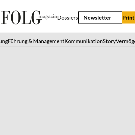
Dossiers
Newsletter
Print
lung
Führung & Management
Kommunikation
Story
Vermög