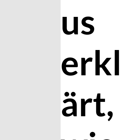
us
erkl
ärt,