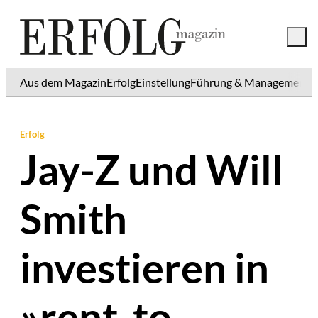
Aus dem Magazin
Erfolg
Einstellung
Führung & Management
K
Erfolg
Jay-Z und Will
Smith
investieren in
»rent-to-