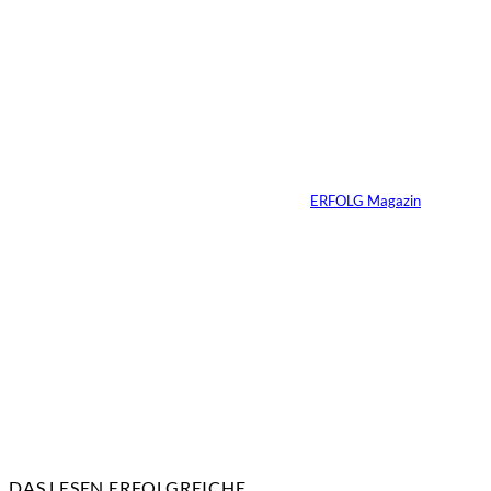
©
Marc Conzelmann
Ralf Schumacher:
Von der Rennstrecke
ins Business
Von
ERFOLG Magazin
22.07.2026
17 Min.
DAS LESEN ERFOLGREICHE