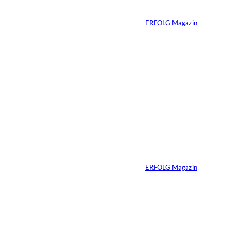
Millionen Dollar
Von
ERFOLG Magazin
04.08.2026
5 Min.
IMAGO / Dirk
©
Jacobs
Vom Dorfacker zur
Weltmarke
Von
ERFOLG Magazin
29.07.2026
6 Min.