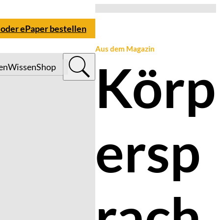
 oder ePaper bestellen
Aus dem Magazin
Körp
en
Wissen
Shop
ersp
rach