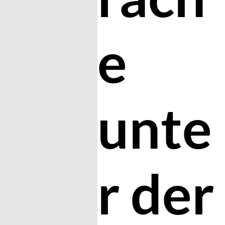
e
unte
r der