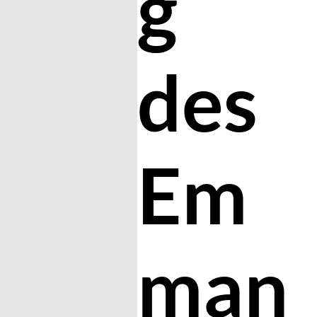
g
des
Em
man