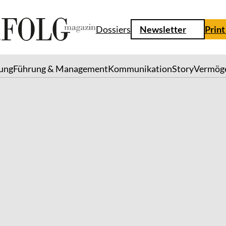
Dossiers
Newsletter
Print
lung
Führung & Management
Kommunikation
Story
Vermög