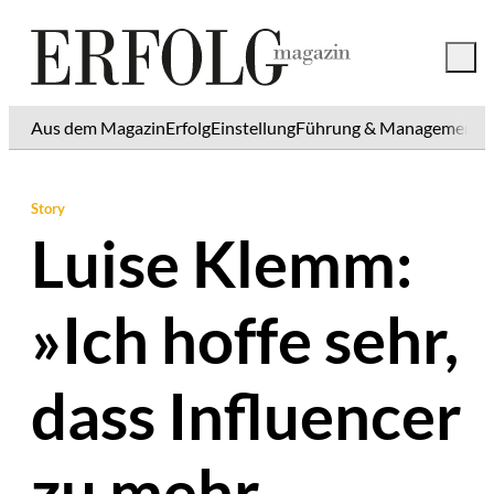
Aus dem Magazin
Erfolg
Einstellung
Führung & Management
K
Story
Luise Klemm:
»Ich hoffe sehr,
dass Influencer
zu mehr