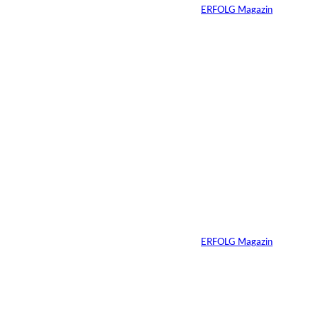
Von
ERFOLG Magazin
27.07.2026
5 Min.
©
Inka Englisch
Carmen Mayer:
»Geld zu verstehen,
hat mein Leben
verändert«
Von
ERFOLG Magazin
24.07.2026
7 Min.