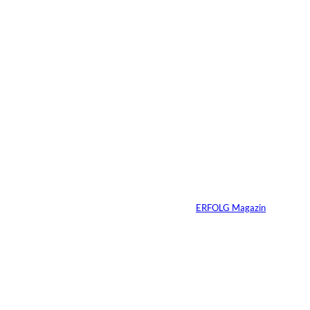
Das könnte
Sie auch
©
Stefan G. Richter
interessiere
Netzwerke schaden
nur dem, der keines
n:
hat
Von
ERFOLG Magazin
04.08.2026
5 Min.