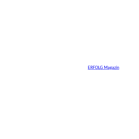
7 Min.
Yacht-Betrug auf
TikTok
Von
ERFOLG Magazin
26.05.2026
2 Min.