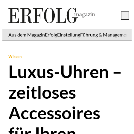
Aus dem Magazin
Erfolg
Einstellung
Führung & Management
K
Wissen
Luxus-Uhren –
zeitloses
Accessoires
für Ihren