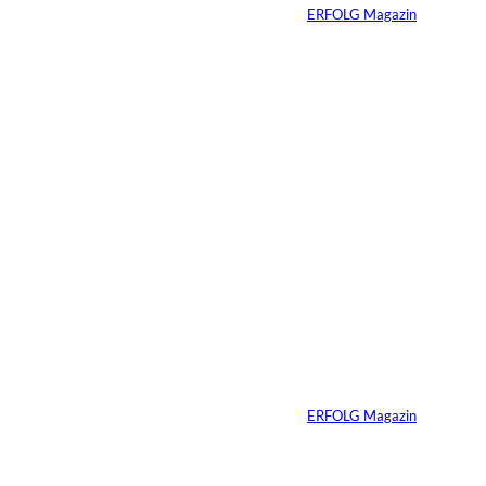
Von
ERFOLG Magazin
09.07.2026
6 Min.
Warum Ihr
Unternehmen heute
schon verkaufsbereit
sein muss – auch
wenn Sie niemals
verkaufen wollen
Von
ERFOLG Magazin
06.07.2026