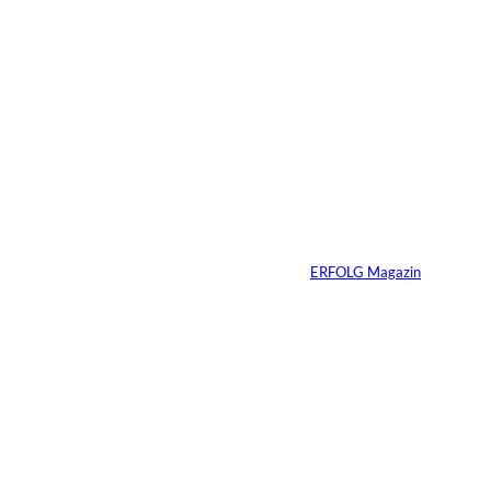
05.08.2026
5 Min.
IMAGO / Anadolu
©
Agency
Ein Mikrofon, 82
Millionen Dollar
Von
ERFOLG Magazin
04.08.2026
5 Min.
IMAGO / Dirk
©
Jacobs