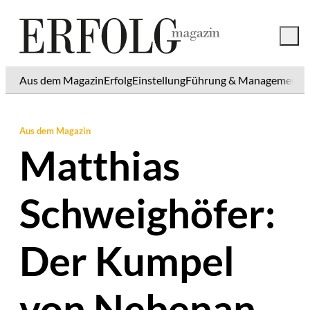
Aus dem Magazin
Erfolg
Einstellung
Führung & Management
K
Aus dem Magazin
Matthias
Schweighöfer:
Der Kumpel
von Nebenan