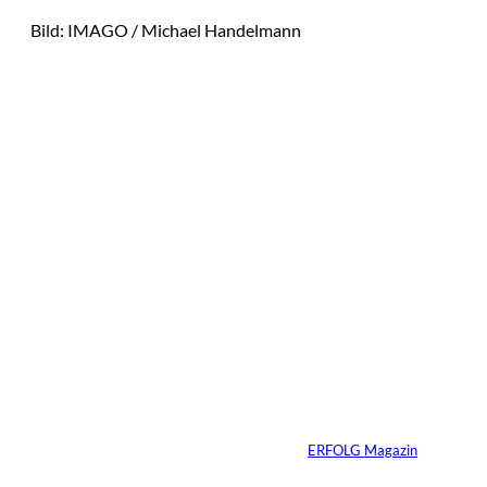
Bild: IMAGO / Michael Handelmann
Das könnte
Sie auch
IMAGO / Image
©
Press Agency
interessiere
Ariana Grande zieht
eine Grenze: Erfolg
n:
braucht keine
ständige Sichtbarkeit
Von
ERFOLG Magazin