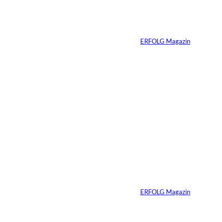
Vom Dorfacker zur
Weltmarke
Von
ERFOLG Magazin
29.07.2026
6 Min.
©
Marc Conzelmann
Ralf Schumacher:
Von der Rennstrecke
ins Business
Von
ERFOLG Magazin
22.07.2026