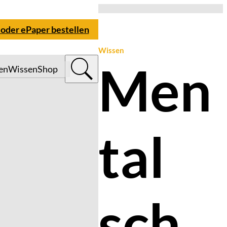
 oder ePaper bestellen
Wissen
Men
en
Wissen
Shop
tal
sch