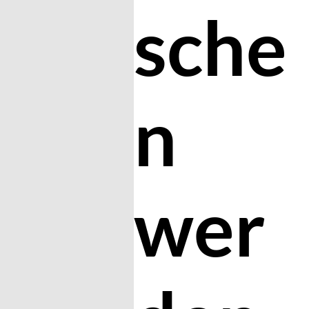
sche
n
wer