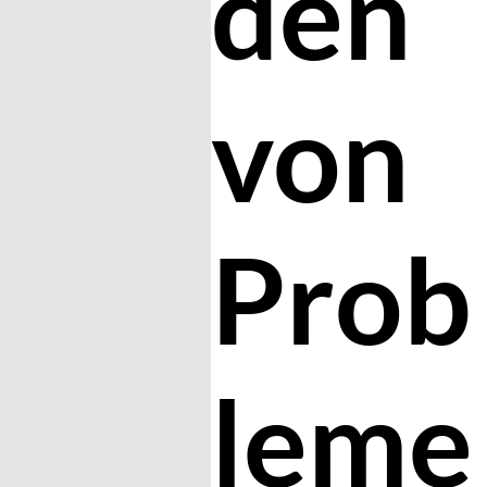
den
von
Prob
leme