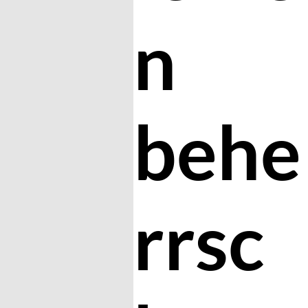
n
behe
rrsc