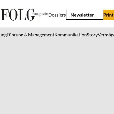
Dossiers
Newsletter
Print
lung
Führung & Management
Kommunikation
Story
Vermög