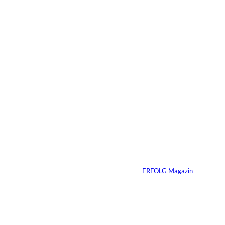
23.07.2026
4 Min.
Depositphotos/Connect
©
Images
Erfolg hat Zukunft:
Warum Prävention
zum neuen
Unternehmer-
Mindset wird
Von
ERFOLG Magazin
13.07.2026
3 Min.