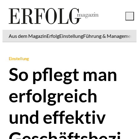
Aus dem Magazin
Erfolg
Einstellung
Führung & Management
K
Einstellung
So pflegt man
erfolgreich
und effektiv
Geschäftsbezi