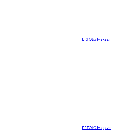
Die gefährlichste
Gewohnheit
erfolgreicher
Menschen ist ihre
Erfahrung
Von
ERFOLG Magazin
04.08.2026
3 Min.
Ursula Schmitz /
©
Helene Christiani
Wie Kunst die
Immobilienvermarkt
ung verändert
Von
ERFOLG Magazin