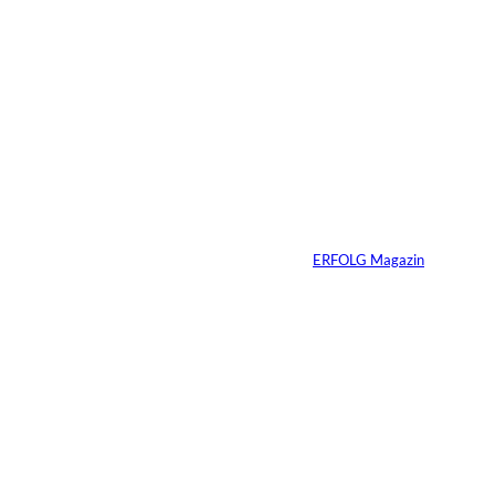
Das könnte
Sie auch
©
Productiontotal.com
interessiere
Mit Disziplin zum
Erfolg
n:
Von
ERFOLG Magazin
05.08.2026
6 Min.
©
Madlen Haß