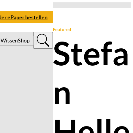
der ePaper bestellen
Featured
Stefa
n
Wissen
Shop
n
Helle