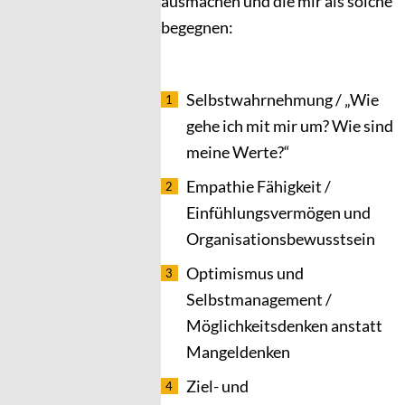
ausmachen und die mir als solche
begegnen:
Selbstwahrnehmung / „Wie
gehe ich mit mir um? Wie sind
meine Werte?“
Empathie Fähigkeit /
Einfühlungsvermögen und
Organisationsbewusstsein
Optimismus und
Selbstmanagement /
Möglichkeitsdenken anstatt
Mangeldenken
Ziel- und