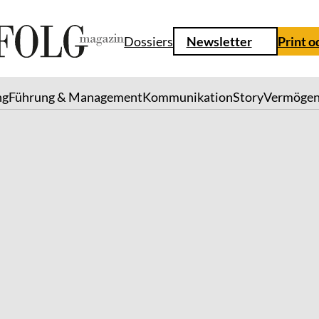
Dossiers
Newsletter
Print o
ng
Führung & Management
Kommunikation
Story
Vermöge