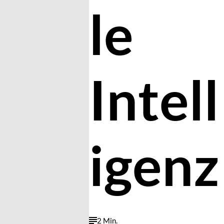
le
Intell
igenz
2 Min.