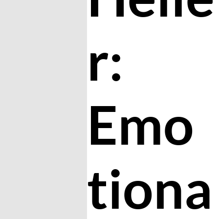
r:
Emo
tiona