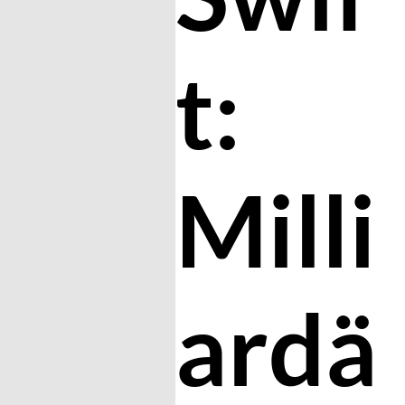
t:
Milli
ardä