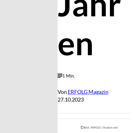
Jahr
en
1 Min.
Von
ERFOLG Magazin
27.10.2023
©
Bild: IMAGO / Avalon.red