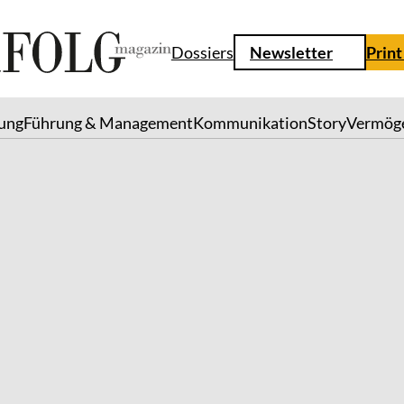
Dossiers
Newsletter
Print
lung
Führung & Management
Kommunikation
Story
Vermög