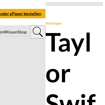
 oder ePaper bestellen
Vermögen
Tayl
en
Wissen
Shop
or
Swif