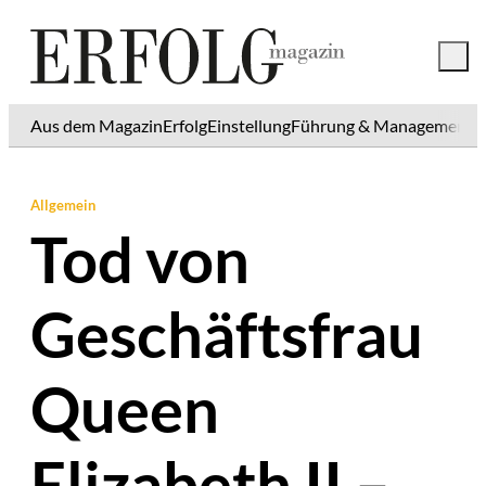
Aus dem Magazin
Erfolg
Einstellung
Führung & Management
K
Allgemein
Tod von
Geschäftsfrau
Queen
Elizabeth II –