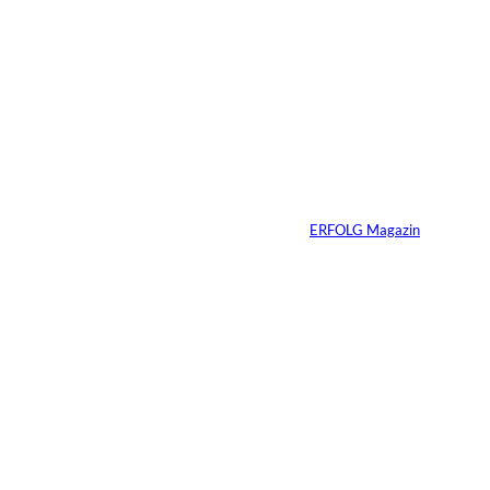
5 Min.
Sabrina Carpenter –
Wie man eine Marke
perfektioniert
Von
ERFOLG Magazin
21.03.2026
7 Min.
Wenn KI entscheidet,