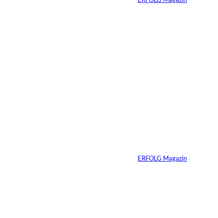
23.07.2026
4 Min.
Fransiska Gostner;
©
Depositphotos /
gstockstudio
Die teuerste
Ressource, die
Unternehmen täglich
verlieren
Von
ERFOLG Magazin
14.07.2026
7 Min.