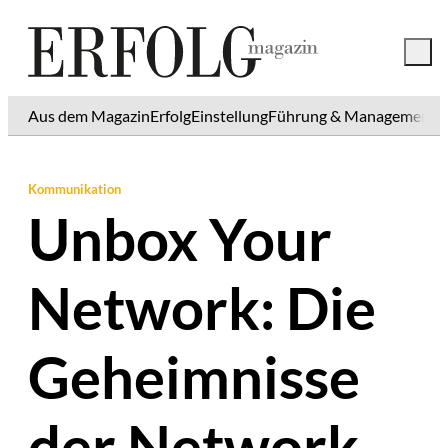
Aus dem Magazin
Erfolg
Einstellung
Führung & Management
K
Kommunikation
Unbox Your
Network: Die
Geheimnisse
der Network