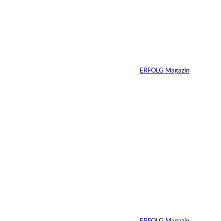
9 Dinge, die wir in
der Schule nicht
gelernt haben
Von
ERFOLG Magazin
29.07.2026
7 Min.
Greator, IMAGO /
©
Zoonar
Du sprichst gut – bis
PowerPoint
erscheint
Von
ERFOLG Magazin