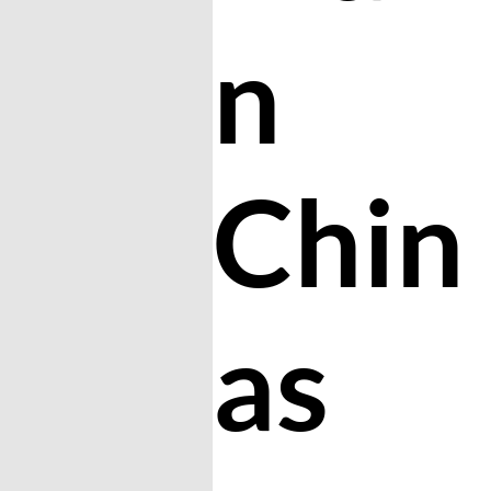
n
Chin
as