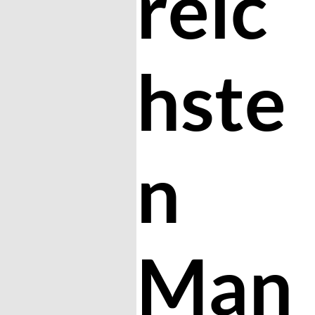
reic
hste
n
Man