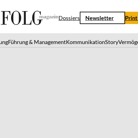
Dossiers
Newsletter
Print
lung
Führung & Management
Kommunikation
Story
Vermög