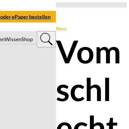
 oder ePaper bestellen
Story
Vom
en
Wissen
Shop
schl
echt