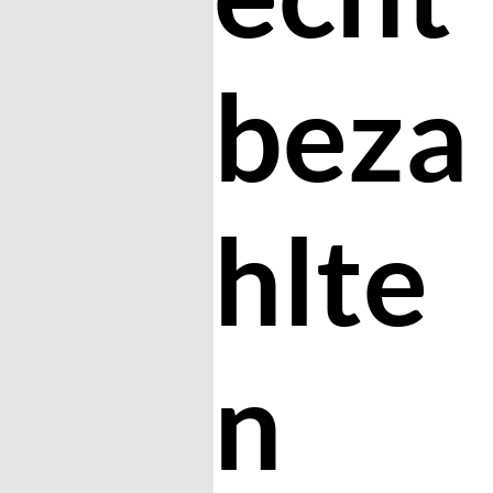
beza
hlte
n