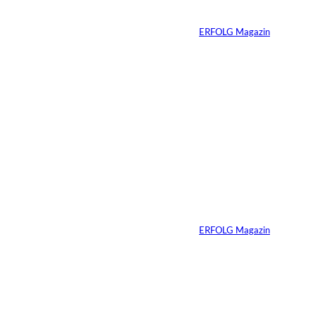
Millionen Dollar
Von
ERFOLG Magazin
04.08.2026
5 Min.
IMAGO / Dirk
©
Jacobs
Vom Dorfacker zur
Weltmarke
Von
ERFOLG Magazin
29.07.2026
6 Min.