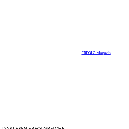
©
Marc Conzelmann
Ralf Schumacher:
Von der Rennstrecke
ins Business
Von
ERFOLG Magazin
22.07.2026
17 Min.
DAS LESEN ERFOLGREICHE