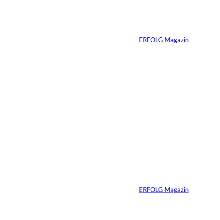
Vom Dorfacker zur
Weltmarke
Von
ERFOLG Magazin
29.07.2026
6 Min.
©
Marc Conzelmann
Ralf Schumacher:
Von der Rennstrecke
ins Business
Von
ERFOLG Magazin
22.07.2026