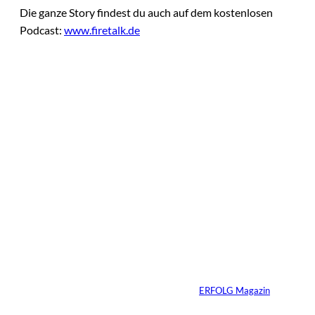
Die ganze Story findest du auch auf dem kostenlosen
Podcast:
www.firetalk.de
Das könnte
Sie auch
IMAGO / Image
©
Press Agency
interessiere
Ariana Grande zieht
eine Grenze: Erfolg
n:
braucht keine
ständige Sichtbarkeit
Von
ERFOLG Magazin