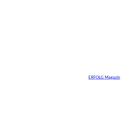
05.08.2026
5 Min.
IMAGO / Anadolu
©
Agency
Ein Mikrofon, 82
Millionen Dollar
Von
ERFOLG Magazin
04.08.2026
5 Min.
IMAGO / Dirk
©
Jacobs