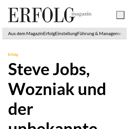
Aus dem Magazin
Erfolg
Einstellung
Führung & Management
K
Erfolg
Steve Jobs,
Wozniak und
der
unbekannte