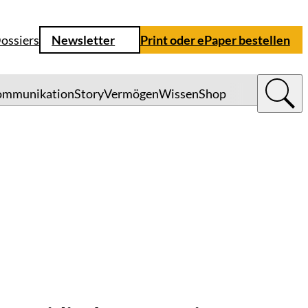
ossiers
Newsletter
Print oder ePaper bestellen
ommunikation
Story
Vermögen
Wissen
Shop