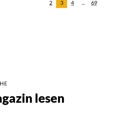
2
3
4
...
69
CHE
azin lesen