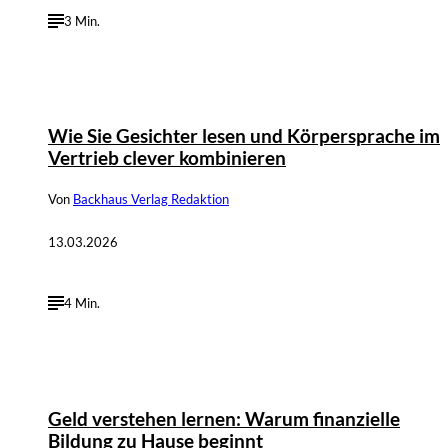
3 Min.
Wie Sie Gesichter lesen und Körpersprache im
Vertrieb clever kombinieren
Von
Backhaus Verlag Redaktion
13.03.2026
4 Min.
https://unsplash.com/de/fotos/eine-nahaufnahme-einer-zwei-
©
euro-munze-kv_6kNF6Xkc
Geld verstehen lernen: Warum finanzielle
Bildung zu Hause beginnt