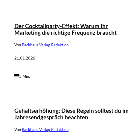
©
Robert Welti, Depositphotos / AllaSerebrina
Der Cocktailparty-Effekt: Warum Ihr
Marketing die richtige Frequenz braucht
Von
Backhaus Verlag Redaktion
21.01.2026
5 Min.
©
Greator, Depositphotos / HayDmitriy
Gehaltserhöhung: Diese Regeln solltest du im
Jahresendgespräch beachten
Von
Backhaus Verlag Redaktion