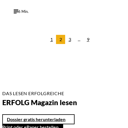
6 Min.
1
2
3
...
9
DAS LESEN ERFOLGREICHE
ERFOLG Magazin lesen
Dossier gratis herunterladen
Print oder ePaper bestellen